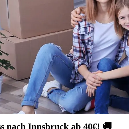
s nach Innsbruck ab 40€! 🚚