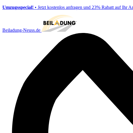
Umzugsspecial!
• Jetzt kostenlos anfragen und 23% Rabatt auf Ihr A
Beiladung-Neuss.de