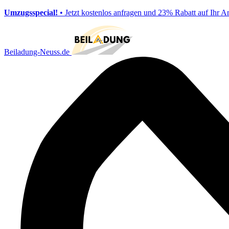
Umzugsspecial!
• Jetzt kostenlos anfragen und 23% Rabatt auf Ihr A
Beiladung-Neuss.de