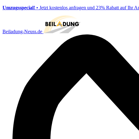
Umzugsspecial!
• Jetzt kostenlos anfragen und 23% Rabatt auf Ihr A
Beiladung-Neuss.de